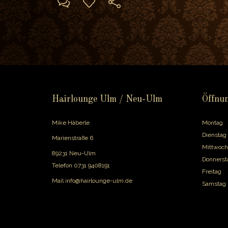
Hairlounge Ulm / Neu-Ulm
Öffnun
Mike Häberle
Montag
Dienstag
Marienstraße 6
Mittwoch
89231 Neu-Ulm
Donnerst
Telefon
0731 9408191
Freitag
Mail
info@hairlounge-ulm.de
Samstag