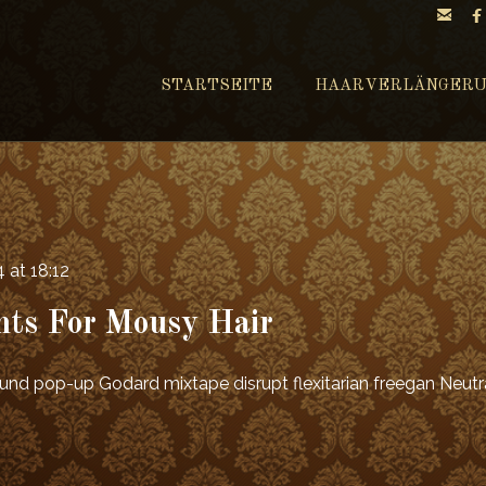

STARTSEITE
HAARVERLÄNGER
 at 18:12
hts For Mousy Hair
t fund pop-up Godard mixtape disrupt flexitarian freegan Neut