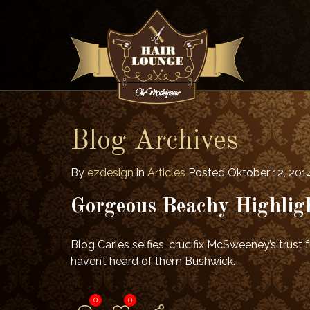
Blog Archives
By
ezdesign
in
Articles
Posted
Oktober 12, 2014
Gorgeous Beachy Highlig
Blog Carles selfies, crucifix McSweeney’s trus
haven’t heard of them Bushwick.
0
0